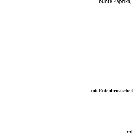
bunte Paprika,
mit Entenbrustschei
mi