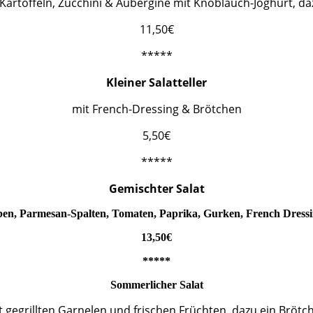
 Kartoffeln, Zucchini & Aubergine mit Knoblauch-Joghurt, da
11,50€
*****
Kleiner Salatteller
mit French-Dressing & Brötchen
5,50€
*****
Gemischter Salat
ben, Parmesan-Spalten, Tomaten, Paprika, Gurken, French Dress
13,50€
*****
Sommerlicher Salat
t gegrillten Garnelen und frischen Früchten, dazu ein Brötc